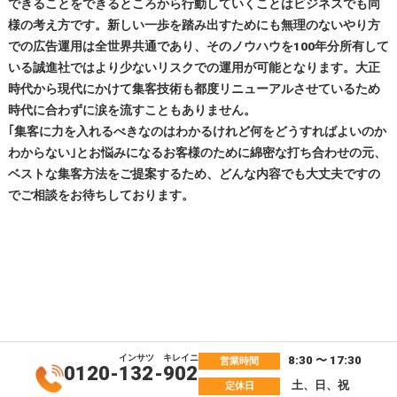
できることをできるところから行動していくことはビジネスでも同
様の考え方です。新しい一歩を踏み出すためにも無理のないやり方
での広告運用は全世界共通であり、そのノウハウを100年分所有して
いる誠進社ではより少ないリスクでの運用が可能となります。大正
時代から現代にかけて集客技術も都度リニューアルさせているため
時代に合わずに涙を流すこともありません。
｢集客に力を入れるべきなのはわかるけれど何をどうすればよいのか
わからない｣とお悩みになるお客様のために綿密な打ち合わせの元、
ベストな集客方法をご提案するため、どんな内容でも大丈夫ですの
でご相談をお待ちしております。
インサツ
キレイニ
8:30 〜 17:30
営業時間
0120-
132
-
902
土、日、祝
定休日