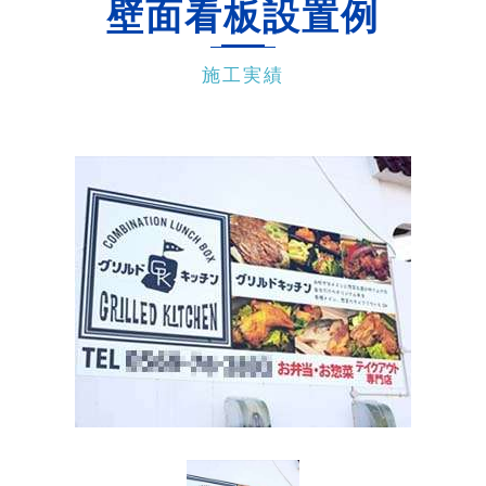
壁面看板設置例
スタンド看板
施工実績
テント看板・のれん・幕
袖看板
ロゴ制作・デザイン