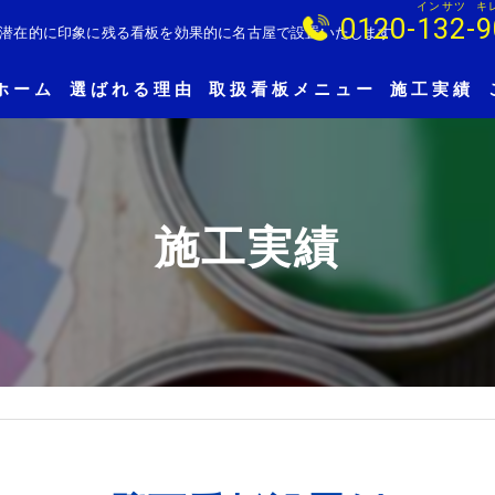
インサツ
キ
0120-
132
-
9
彩り潜在的に印象に残る看板を効果的に名古屋で設置いたします
ホーム
選ばれる理由
取扱看板メニュー
施工実績
壁面看板
ファサード看板
施工実績
自立看板
立体文字看板
電飾看板
ウィンドウサイン
カーラッピング