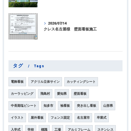
2026/07/14
クレス名古屋様 壁面看板施工
タグ
Tags
電飾看板
アクリル立体サイン
カッティングシート
カーラッピング
飛島村
愛知県
壁面看板
中長期塩ビシート
知多市
袖看板
突き出し看板
山形県
イラスト
屋外看板
フェンス固定
名古屋市
卒業式
入学式
学校
標識
工場
アルミフレーム
ステンレス