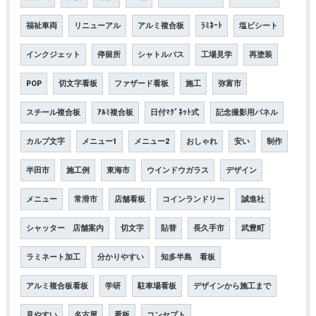
福祉車両
リニューアル
アルミ複合板
ﾗﾐﾈｰﾄ
塩ビシート
インクジェット
停留所
シャトルバス
工場見学
再塗装
POP
切文字看板
ファザード看板
施工
弥富市
スチール複合板
ｱﾙﾐ複合板
日付ﾏｸﾞﾈｯﾄ式
記念撮影用パネル
カルプ文字
メニュー1
メニュー2
おしゃれ
安い
制作
半田市
施工例
東海市
ウインドウガラス
デザイン
メニュー
常滑市
店舗看板
コインランドリー
誠進社
シャッター 店舗案内
切文字
貼替
長久手市
武豊町
ラミネート加工
分かりやすい
知多半島 看板
アルミ複合板看板
学研
駐車場看板
デザインから施工まで
見やすい
名古屋
看板
コンセプト