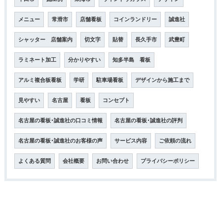
メニュー
常滑市
店舗看板
コインランドリー
誠進社
シャッター 店舗案内
切文字
貼替
長久手市
武豊町
ラミネート加工
分かりやすい
知多半島 看板
アルミ複合板看板
学研
駐車場看板
デザインから施工まで
見やすい
名古屋
看板
コンセプト
名古屋の看板･誠進社の口コミ情報
名古屋の看板･誠進社の評判
名古屋の看板･誠進社のお客様の声
サービス内容
ご依頼の流れ
よくある質問
会社概要
お問い合わせ
プライバシーポリシー