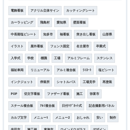
電飾看板
アクリル立体サイン
カッティングシート
カーラッピング
飛島村
愛知県
壁面看板
中長期塩ビシート
知多市
袖看板
突き出し看板
山形県
イラスト
屋外看板
フェンス固定
名古屋市
卒業式
入学式
学校
標識
工場
アルミフレーム
ステンレス
福祉車両
リニューアル
アルミ複合板
ﾗﾐﾈｰﾄ
塩ビシート
インクジェット
停留所
シャトルバス
工場見学
再塗装
POP
切文字看板
ファザード看板
施工
弥富市
スチール複合板
ｱﾙﾐ複合板
日付ﾏｸﾞﾈｯﾄ式
記念撮影用パネル
カルプ文字
メニュー1
メニュー2
おしゃれ
安い
制作
半田市
施工例
東海市
ウインドウガラス
デザイン